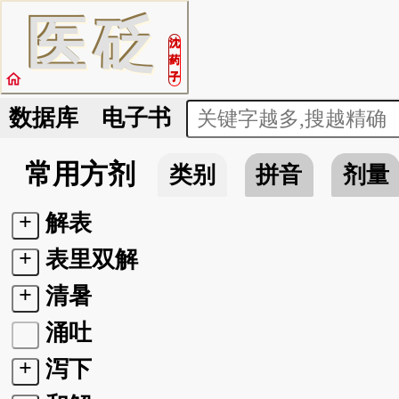
医
砭
沈
药
home
子
数据库
电子书
常用方剂
类别
拼音
剂量
+
解表
+
表里双解
+
清暑
涌吐
+
泻下