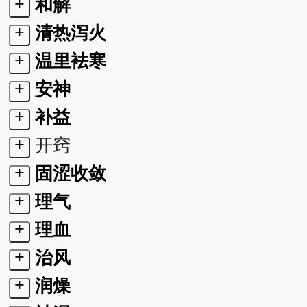
+
和解
+
清热泻火
+
温里袪寒
+
安神
+
补益
+
开窍
+
固涩收敛
+
理气
+
理血
+
治风
+
润燥