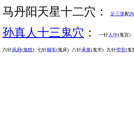
马丹阳天星十二穴：
足三里
配
孙真人十三鬼穴
：
一针
人中
(鬼宫)
六针
风府
(
鬼枕
)
七针
颊车
(鬼床)
八针
承浆
(鬼市)
九针
劳宫
(鬼