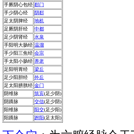
手厥阴心包经
郄门
手少阴心经
阴郄
足太阴脾经
地机
足厥阴肝经
中都
足少阴肾经
水泉
手阳明大肠经
温溜
手少阳三焦经
会宗
手太阳小肠经
养老
足阳明胃经
梁丘
足少阳胆经
外丘
足太阳膀胱经
金门
阴维脉
筑宾
(足少阴)
阴蹻脉
交信
(足少阴)
阳维脉
阳交
(足少阳)
阳蹻脉
跗阳
(足太阳)