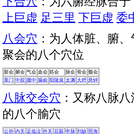
下合穴
：为六腑经脉合于
上巨虚
足三里
下巨虚
委
八会穴
：为人体脏、腑、
聚会的八个穴位
脏会
腑会
气会
血会
筋会
脉会
骨会
髓会
章门
中脘
膻中
膈俞
阳陵泉
太渊
大杼
悬钟
八脉交会穴
：又称八脉八
的八个腧穴
公孙
内关
足临泣
外关
后谿
申脉
列缺
照海