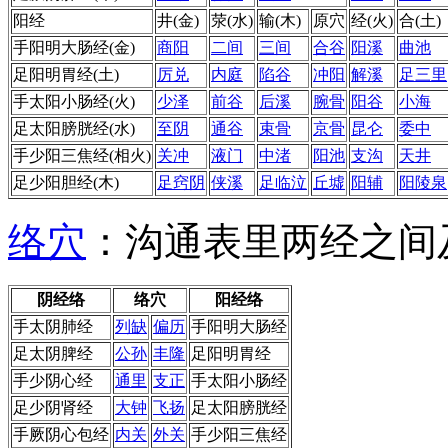
阳经
井(金)
荥(水)
输(木)
原穴
经(火)
合(土)
手阳明
大肠经
(金)
商阳
二间
三间
合谷
阳溪
曲池
足阳明
胃经
(土)
厉兑
内庭
陷谷
冲阳
解溪
足三里
手太阳
小肠经
(火)
少泽
前谷
后溪
腕骨
阳谷
小海
足太阳
膀胱经
(水)
至阴
通谷
束骨
京骨
昆仑
委中
手少阳
三焦经
(相火)
关冲
液门
中渚
阳池
支沟
天井
足少阳
胆经
(木)
足窍阴
侠溪
足临泣
丘墟
阳辅
阳陵泉
络穴
：沟通表里两经之间
阴经络
络穴
阳经络
手太阴
肺经
列缺
偏历
手阳明
大肠经
足太阴
脾经
公孙
丰隆
足阳明
胃经
手少阴
心经
通里
支正
手太阳
小肠经
足少阴
肾经
大钟
飞扬
足太阳
膀胱经
手厥阴
心包经
内关
外关
手少阳
三焦经