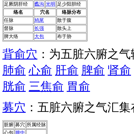
足厥阴
肝经
蠡沟
光明
足少阳
胆经
络名
穴名
络脉分布
任脉
鸠尾
散于腹
督脉
长强
散头上
脾大络
大包
布于胁
背俞穴
：为五脏六腑之气
肺俞
心俞
肝俞
脾俞
肾俞
胱俞
三焦俞
胃俞
募穴
：五脏六腑之气汇集
脏腑
募穴
所属经脉
心包
膻中