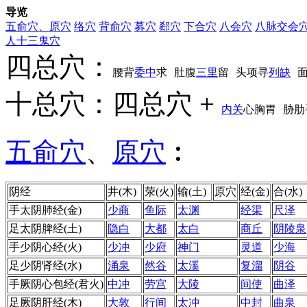
导览
五俞穴、原穴
络穴
背俞穴
募穴
郄穴
下合穴
八会穴
八脉交会
人十三鬼穴
四总穴：
腰背
委中
求
肚腹
三里
留
头项寻
列缺
十总穴：四总穴 +
内关
心胸胃
胁肋
五俞穴
、
原穴
︰
阴经
井(木)
荥(火)
输(土)
原穴
经(金)
合(水)
手太阴
肺经
(金)
少商
鱼际
太渊
经渠
尺泽
足太阴
脾经
(土)
隐白
大都
太白
商丘
阴陵泉
手少阴
心经
(火)
少冲
少府
神门
灵道
少海
足少阴
肾经
(水)
涌泉
然谷
太溪
复溜
阴谷
手厥阴
心包经
(君火)
中冲
劳宫
大陵
间使
曲泽
足厥阴
肝经
(木)
大敦
行间
太冲
中封
曲泉