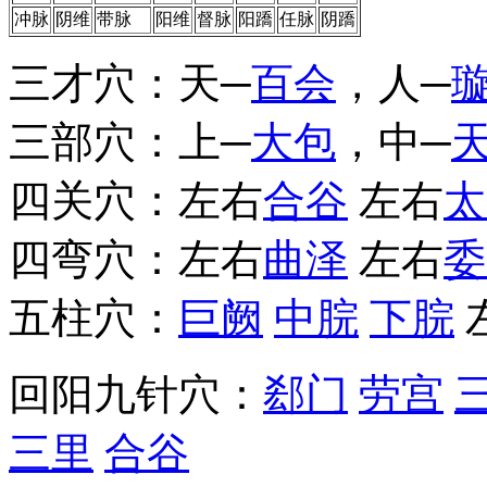
冲脉
阴维
带脉
阳维
督脉
阳蹻
任脉
阴蹻
三才穴：天─
百会
，人─
三部穴：上─
大包
，中─
四关穴：左右
合谷
左右
太
四弯穴：左右
曲泽
左右
委
五柱穴：
巨阙
中脘
下脘
回阳九针穴：
郄门
劳宫
三里
合谷