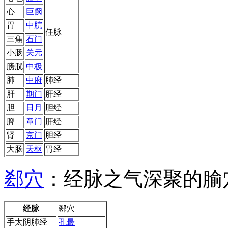
心
巨阙
胃
中脘
任脉
三焦
石门
小肠
关元
膀胱
中极
肺
中府
肺经
肝
期门
肝经
胆
日月
胆经
脾
章门
肝经
肾
京门
胆经
大肠
天枢
胃经
郄穴
：经脉之气深聚的腧
经脉
郄穴
手太阴肺经
孔最