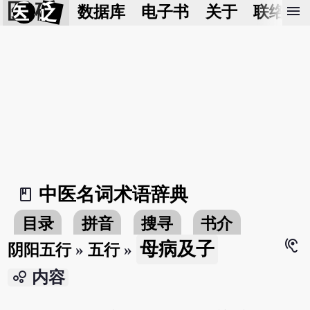
医 砭
menu
数据库
电子书
关于
联络我
中医名词术语辞典
book_2
目录
拼音
搜寻
书介
hearing
母病及子
阴阳五行
»
五行
»
bubble_chart
内容