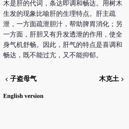
木是肝的代词，条达即调和畅达。用树木
生发的现象比喻肝的生理特点。肝主疏
泄，一方面疏泄胆汁，帮助脾胃消化；另
一方面，肝胆又有升发透泄的作用，使全
身气机舒畅。因此，肝气的特点是喜调和
畅达，既不能过亢，又不能抑郁。
子盗母气
木克土
chevron_left
chevron_right
English version