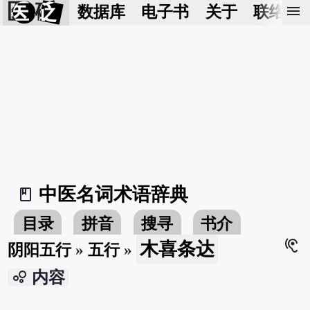
医 砭
menu
数据库
电子书
关于
联络我
中医名词术语辞典
book_2
目录
拼音
搜寻
书介
hearing
木喜条达
阴阳五行
»
五行
»
bubble_chart
内容