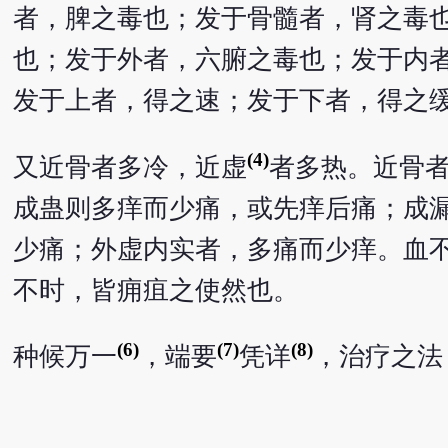
者，脾之毒也；发于骨髓者，肾之毒
也；发于外者，六腑之毒也；发于内
发于上者，得之速；发于下者，得之
(4)
又近骨者多冷，近虚
者多热。近骨
成蛊则多痒而少痛，或先痒后痛；成
少痛；外虚内实者，多痛而少痒。血
不时，皆痈疽之使然也。
(6)
(7)
(8)
种候万一
，端要
凭详
，治疗之法