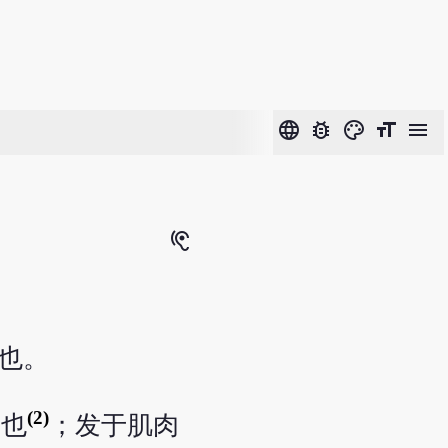
language
bug_report
color_lens
format_size
menu
hearing
也。
(2)
毒也
；发于肌肉