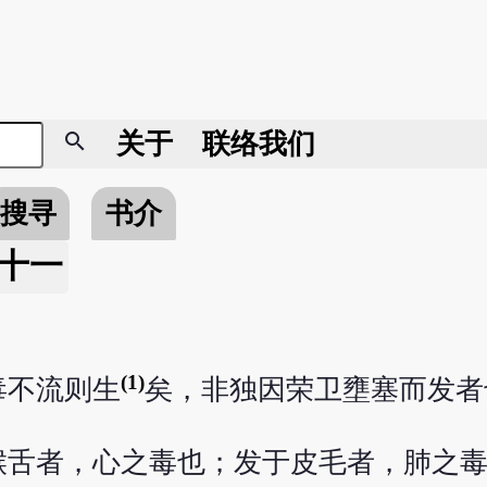
search
关于
联络我们
搜寻
书介
十一
(1)
毒不流则生
矣，非独因荣卫壅塞而发者
喉舌者，心之毒也；发于皮毛者，肺之