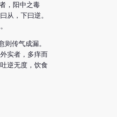
者，阳中之毒
上曰从，下曰逆。
也。
愈则传气成漏。
虚外实者，多痒而
或吐逆无度，饮食