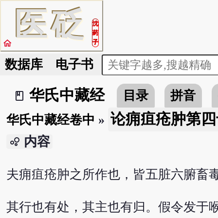
医
砭
沈
药
home
子
数据库
电子书
华氏中藏经
目录
拼音
book_2
论痈疽疮肿第四
华氏中藏经卷中
»
内容
bubble_chart
夫痈疽疮肿之所作也，皆五脏六腑畜
其行也有处，其主也有归。假令发于