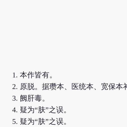
本作皆有。
原脱。据瓒本、医统本、宽保本
阙肝毒。
疑为“肤”之误。
疑为“肤”之误。