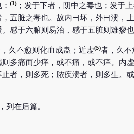
(3)
也；
；发于下者，阴中之毒也；发于上
者，五脏之毒也。故内曰坏，外曰溃，
缓。感于六腑则易治，感于五脏则难瘳
(5)
者，久不愈则化血成蛊；近虚
者，久不
漏则多痛而少痒，或不痛，或不痒。内
不止者，则多死；脓疾溃者，则多生。
，列在后篇。