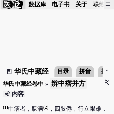
医 砭
menu
数据库
电子书
关于
联络我
arrow_drop_down
华氏中藏经
目录
拼音
搜寻
book_2
hearing
辨中痞并方
华氏中藏经卷中
»
bubble_chart
内容
(1)
(2)
中痞者，肠满
，四肢倦，行立艰难，