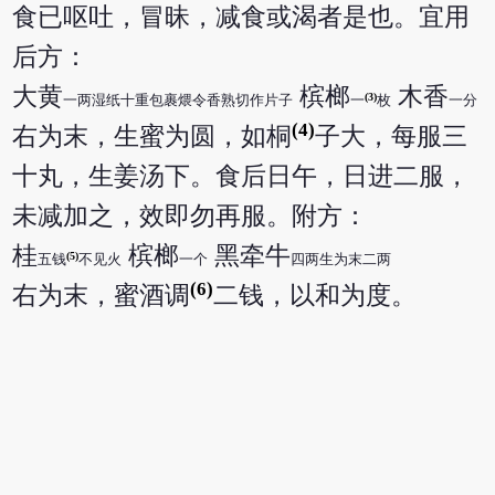
食已呕吐，冒昧，减食或渴者是也。宜用
后方：
大黄
槟榔
木香
(3)
一两湿纸十重包裹煨令香熟切作片子
一
枚
一分
(4)
右为末，生蜜为圆，如桐
子大，每服三
十丸，生姜汤下。食后日午，日进二服，
未减加之，效即勿再服。附方：
桂
槟榔
黑牵牛
(5)
五钱
不见火
一个
四两生为末二两
(6)
右为末，蜜酒调
二钱，以和为度。