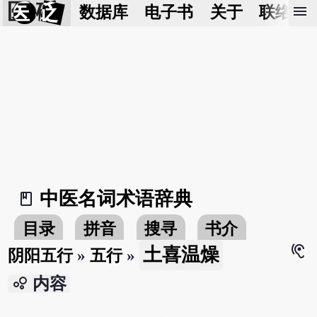
医 砭
menu
数据库
电子书
关于
联络我
中医名词术语辞典
book_2
目录
拼音
搜寻
书介
hearing
土喜温燥
阴阳五行
»
五行
»
bubble_chart
内容