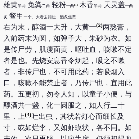
雄黄
兔粪
轻粉
木香
天灵盖
(1)
半两
二两
一两
半两
一两
鳖甲
炙
一个。大者去裙烂，醋炙焦黄
(2)
右为末，醇酒一大升，大黄一
两熬膏，
入前药末为圆，如弹子大，朱砂为衣。如
是传尸劳，肌瘦面黄，呕吐血，咳嗽不定
者是也。先烧安息香令烟起，吸之不嗽
者，非传尸也，不可用此药；若吸烟入
口，咳嗽不能禁止者，乃传尸也，宜用此
药。五更初，勿令人知，以童子小便，与
醇酒共一盏，化一圆服之，如人行二十
(3)
里，上
吐出虫，其状若灯心而细长及
寸，或如烂李，又如虾蟆状，各不同。如
未效，次日再服，以应为度。仍须初得血