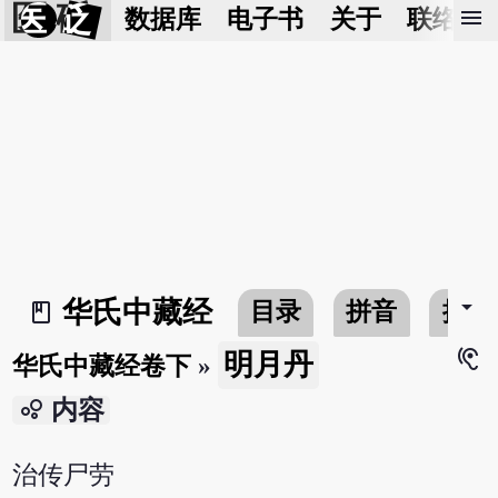
医 砭
menu
数据库
电子书
关于
联络我
arrow_drop_down
华氏中藏经
目录
拼音
搜寻
book_2
hearing
明月丹
华氏中藏经卷下
»
bubble_chart
内容
治传尸劳