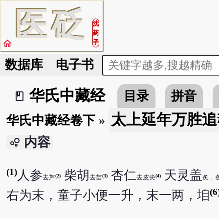
医
砭
沈
药
home
子
数据库
电子书
华氏中藏经
目录
拼音
book_2
太上延年万胜追
华氏中藏经卷下
»
内容
bubble_chart
(1)
人参
柴胡
杏仁
天灵盖
(2)
(3)
(4)
去芦
去苗
去皮尖
炙，
(6
右为末，童子小便一升，末一两，垍