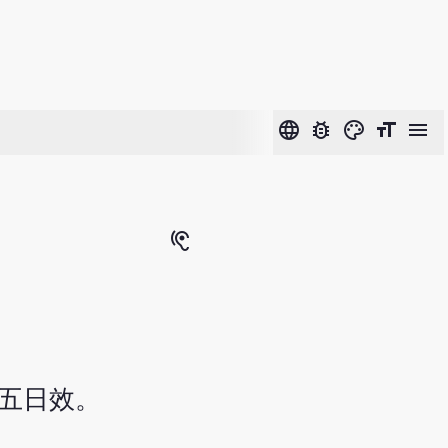
language
bug_report
color_lens
format_size
menu
hearing
五日效。