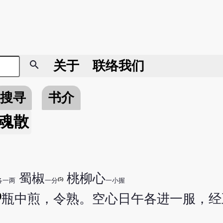
search
关于
联络我们
搜寻
书介
魂散
蜀椒
桃柳心
(5)
各一两
一分
一小握
)
瓶中煎，令熟。空心日午各进一服，经