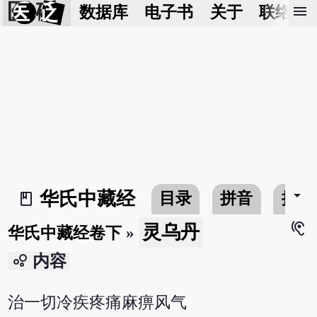
医 砭
menu
数据库
电子书
关于
联络我
arrow_drop_down
华氏中藏经
目录
拼音
搜寻
book_2
hearing
灵乌丹
华氏中藏经卷下
»
bubble_chart
内容
治一切冷疾疼痛麻痹风气