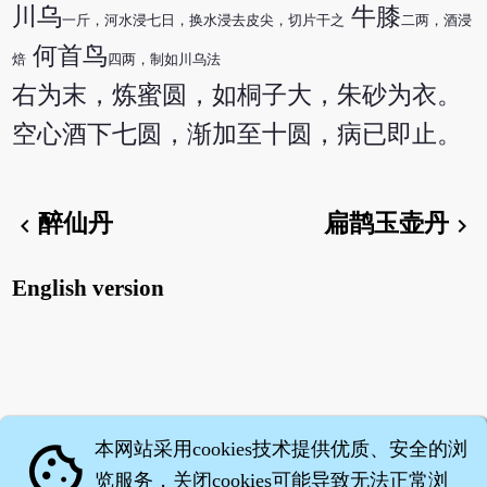
川乌
牛膝
一斤，河水浸七日，换水浸去皮尖，切片干之
二两，酒浸
何首鸟
焙
四两，制如川乌法
右为末，炼蜜圆，如桐子大，朱砂为衣。
空心酒下七圆，渐加至十圆，病已即止。
醉仙丹
扁鹊玉壶丹
chevron_left
chevron_right
English version
本网站采用cookies技术提供优质、安全的浏
cookie
览服务，关闭cookies可能导致无法正常浏