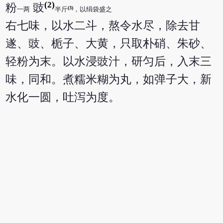
(2)
粉
豉
(3)
一两
半斤
，以绢袋盛之
右七味，以水二斗，熬令水尽，除去甘
遂、豉、栀子、大黄，只取朴硝、朱砂、
轻粉为末。以水浸豉汁，研匀后，入末三
味，同和。煮糯米糊为丸，如弹子大，新
水化一圆，吐泻为度。