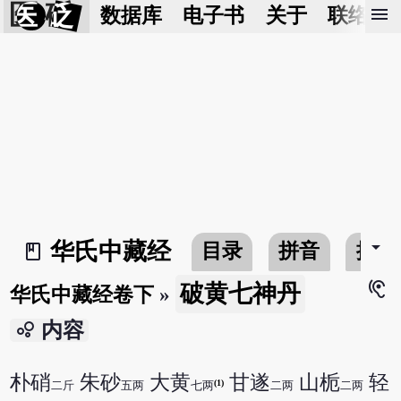
医 砭
menu
数据库
电子书
关于
联络我
arrow_drop_down
华氏中藏经
目录
拼音
搜寻
book_2
hearing
破黄七神丹
华氏中藏经卷下
»
bubble_chart
内容
朴硝
朱砂
大黄
甘遂
山栀
轻
(1)
二斤
五两
七两
二两
二两