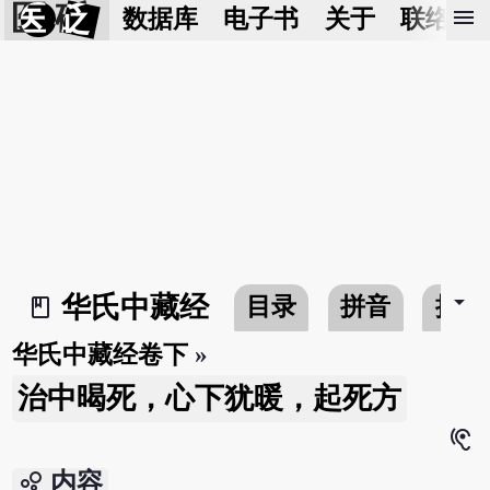
医 砭
menu
数据库
电子书
关于
联络我
arrow_drop_down
华氏中藏经
目录
拼音
搜寻
book_2
华氏中藏经卷下
»
治中暍死，心下犹暖，起死方
hearing
bubble_chart
内容