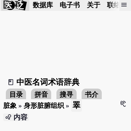
医 砭
menu
数据库
电子书
关于
联络我
中医名词术语辞典
book_2
目录
拼音
搜寻
书介
hearing
睪
脏象
»
身形脏腑组织
»
bubble_chart
内容