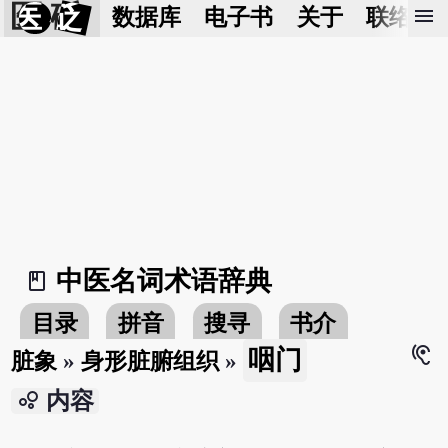
医 砭
menu
数据库
电子书
关于
联络我
中医名词术语辞典
book_2
目录
拼音
搜寻
书介
hearing
咽门
脏象
»
身形脏腑组织
»
bubble_chart
内容