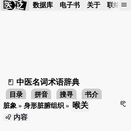
医 砭
menu
数据库
电子书
关于
联络我
中医名词术语辞典
book_2
目录
拼音
搜寻
书介
hearing
喉关
脏象
»
身形脏腑组织
»
bubble_chart
内容