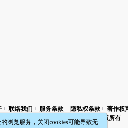
于
联络我们
服务条款
隐私权条款
著作权
|
|
|
|
智橐·
医砭
·
沈药子
©2008～2026
著作权所有
全的浏览服务，关闭cookies可能导致无