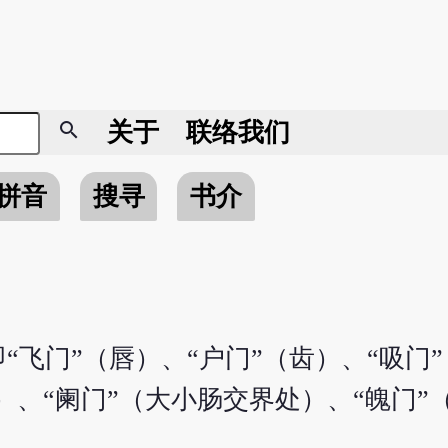
search
关于
联络我们
拼音
搜寻
书介
飞门”（唇）、“户门”（齿）、“吸门”
）、“阑门”（大小肠交界处）、“魄门”