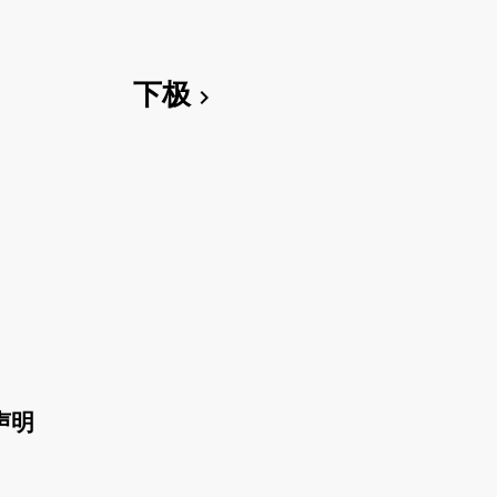
下极
chevron_right
声明