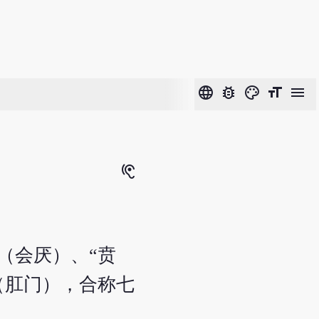
language
bug_report
color_lens
format_size
menu
hearing
（会厌）、“贲
（肛门），合称七