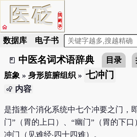
医
砭
沈
药
home
子
数据库
电子书
中医名词术语辞典
目录
book_2
七冲门
脏象
»
身形脏腑组织
»
内容
bubble_chart
是指整个消化系统中七个冲要之门，即“
门”（胃的上口）、“幽门”（胃的下口
冲门（见难经‧四十四难）。