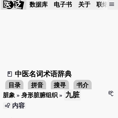
医 砭
menu
数据库
电子书
关于
联络我
中医名词术语辞典
book_2
目录
拼音
搜寻
书介
hearing
九脏
脏象
»
身形脏腑组织
»
bubble_chart
内容