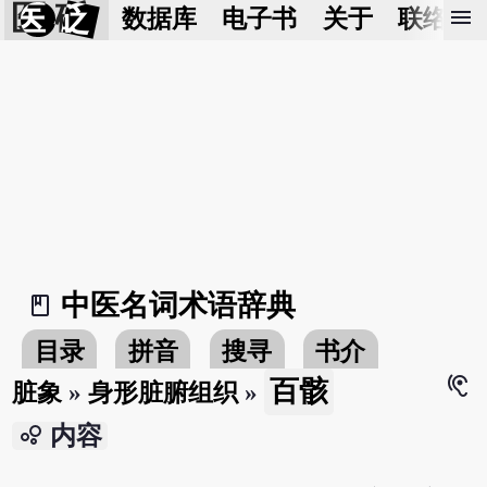
医 砭
menu
数据库
电子书
关于
联络我
中医名词术语辞典
book_2
目录
拼音
搜寻
书介
hearing
百骸
脏象
»
身形脏腑组织
»
bubble_chart
内容