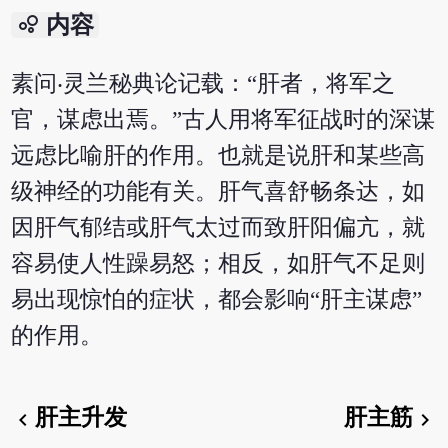
bubble_chart
内容
素问‧灵兰秘典论记载：“肝者，将军之
官，谋虑出焉。”古人用将军征战时的深谋
远虑比喻肝的作用。也就是说肝和某些高
级神经的功能有关。肝气喜舒畅条达，如
因肝气郁结或肝气太过而致肝阳偏亢，就
容易使人性躁易怒；相反，如肝气不足则
易出现惊怕的症状，都会影响“肝主谋虑”
的作用。
肝主升发
肝主筋
chevron_left
chevron_right