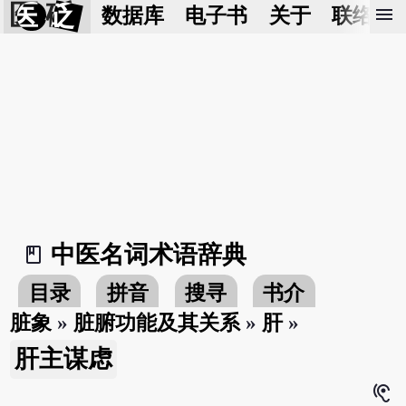
医 砭
menu
数据库
电子书
关于
联络我
中医名词术语辞典
book_2
目录
拼音
搜寻
书介
脏象
»
脏腑功能及其关系
»
肝
»
肝主谋虑
hearing