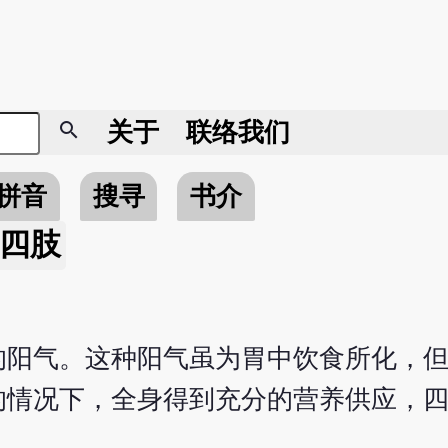
search
关于
联络我们
拼音
搜寻
书介
四肢
的阳气。这种阳气虽为胃中饮食所化，
的情况下，全身得到充分的营养供应，