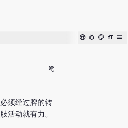
language
bug_report
color_lens
format_size
menu
hearing
但必须经过脾的转
四肢活动就有力。