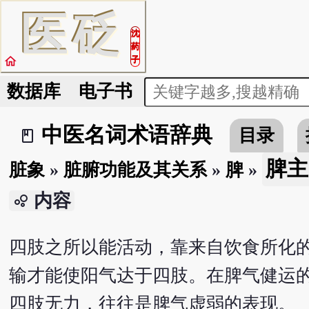
医
砭
沈
药
home
子
数据库
电子书
中医名词术语辞典
目录
book_2
脾主
脏象
»
脏腑功能及其关系
»
脾
»
内容
bubble_chart
四肢之所以能活动，靠来自饮食所化
输才能使阳气达于四肢。在脾气健运
四肢无力，往往是脾气虚弱的表现。