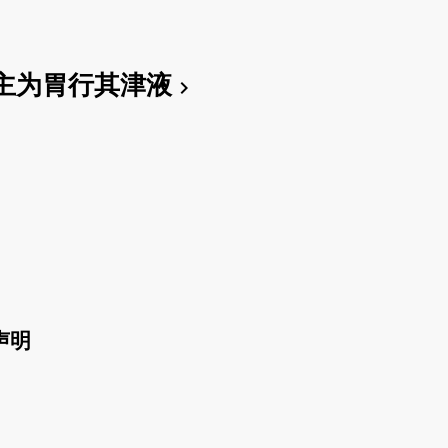
主为胃行其津液
chevron_right
声明