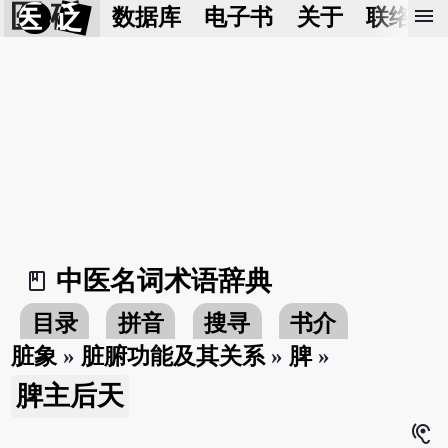
医 砭
menu
数据库
电子书
关于
联络我
中医名词术语辞典
book_2
目录
拼音
搜寻
书介
脏象
»
脏腑功能及其关系
»
脾
»
脾主后天
hearing