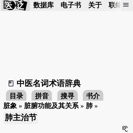
医 砭
menu
数据库
电子书
关于
联络我
中医名词术语辞典
book_2
目录
拼音
搜寻
书介
脏象
»
脏腑功能及其关系
»
肺
»
肺主治节
hearing