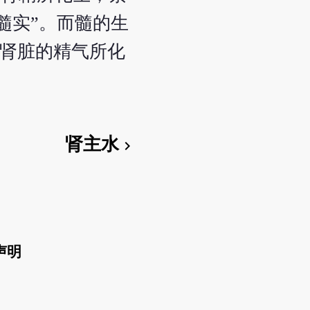
髓实”。而髓的生
是肾脏的精气所化
肾主水
chevron_right
声明