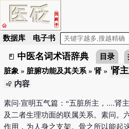
医
砭
沈
药
home
子
数据库
电子书
中医名词术语辞典
目录
book_2
肾主
脏象
»
脏腑功能及其关系
»
肾
»
内容
bubble_chart
素问‧宣明五气篇：“五脏所主，....
及二者生理功面的联属关系。素问。六节
作用，为人身之支架。骨之所以能起