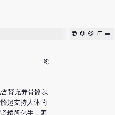
language
bug_report
color_lens
format_size
menu
hearing
”包含肾充养骨骼以
骨骼起支持人体的
由肾精所化生，素