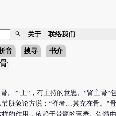
search
关于
联络我们
拼音
搜寻
书介
骨
肾主骨。”“主”，有主持的意思。“肾主骨
脏象论方说：“脊者....其充在骨。”
这样的作用，依赖于骨髓的营养。骨髓