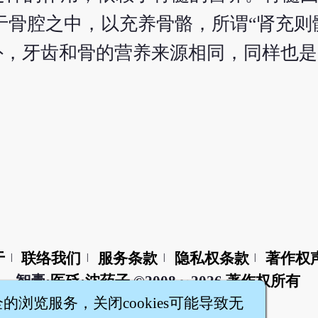
藏于骨腔之中，以充养骨骼，所谓“肾充则
外，牙齿和骨的营养来源相同，同样也
于
联络我们
服务条款
隐私权条款
著作权
|
|
|
|
智橐·
医砭
·
沈药子
©2008～2026
著作权所有
全的浏览服务，关闭cookies可能导致无