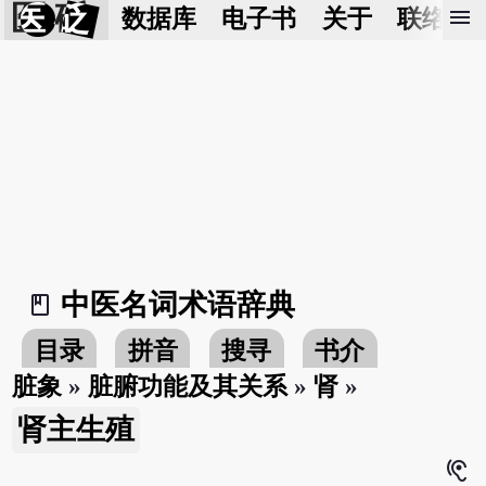
医 砭
menu
数据库
电子书
关于
联络我
中医名词术语辞典
book_2
目录
拼音
搜寻
书介
脏象
»
脏腑功能及其关系
»
肾
»
肾主生殖
hearing