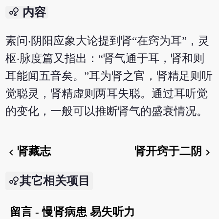
bubble_chart
内容
素问‧阴阳应象大论提到肾“在窍为耳”，灵
枢‧脉度篇又指出：“肾气通于耳，肾和则
耳能闻五音矣。”耳为肾之官，肾精足则听
觉聪灵，肾精虚则两耳失聪。通过耳听觉
的变化，一般可以推断肾气的盛衰情况。
肾藏志
肾开窍于二阴
chevron_left
chevron_right
其它相关项目
留言 - 慢肾病患 易失听力