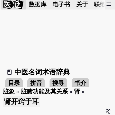
医 砭
menu
数据库
电子书
关于
联络我
中医名词术语辞典
book_2
目录
拼音
搜寻
书介
脏象
»
脏腑功能及其关系
»
肾
»
肾开窍于耳
hearing