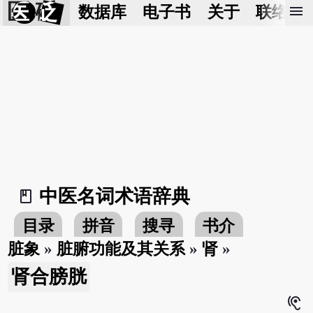
医 砭
menu
数据库
电子书
关于
联络我
中医名词术语辞典
book_2
目录
拼音
搜寻
书介
脏象
»
脏腑功能及其关系
»
肾
»
肾合膀胱
hearing