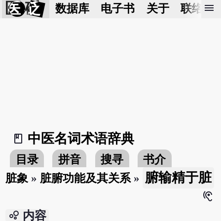
医 砭
menu
数据库
电子书
关于
联络我
中医名词术语辞典
book_2
目录
拼音
搜寻
书介
腑输精于脏
脏象
»
脏腑功能及其关系
»
hearing
bubble_chart
内容