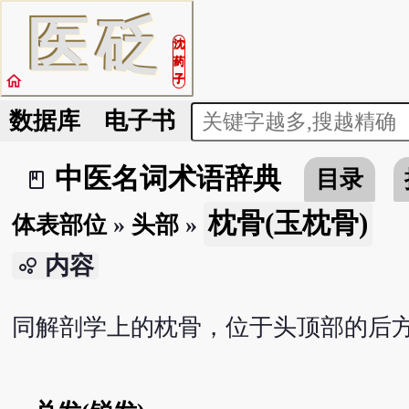
医
砭
沈
药
home
子
数据库
电子书
中医名词术语辞典
目录
book_2
枕骨(玉枕骨)
体表部位
»
头部
»
内容
bubble_chart
同解剖学上的枕骨，位于头顶部的后