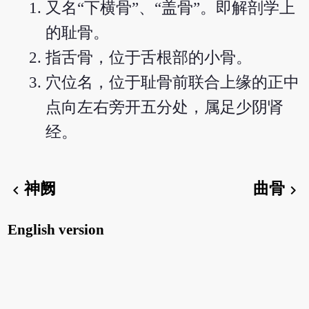
又名“下横骨”、“盖骨”。即解剖学上
的耻骨。
指舌骨，位于舌根部的小骨。
穴位名，位于耻骨前联合上缘的正中
点向左右旁开五分处，属足少阴肾
经。
神阙
曲骨
chevron_left
chevron_right
English version