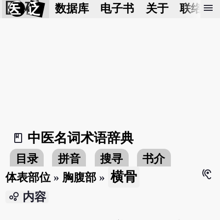
医 砭
menu
数据库
电子书
关于
联络我
中医名词术语辞典
book_2
目录
拼音
搜寻
书介
hearing
横骨
体表部位
»
胸腹部
»
bubble_chart
内容