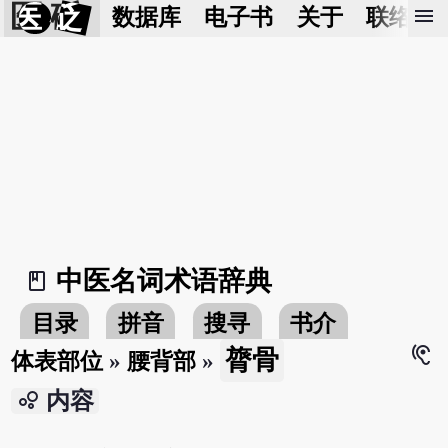
医 砭
menu
数据库
电子书
关于
联络我
中医名词术语辞典
book_2
目录
拼音
搜寻
书介
hearing
膂骨
体表部位
»
腰背部
»
bubble_chart
内容