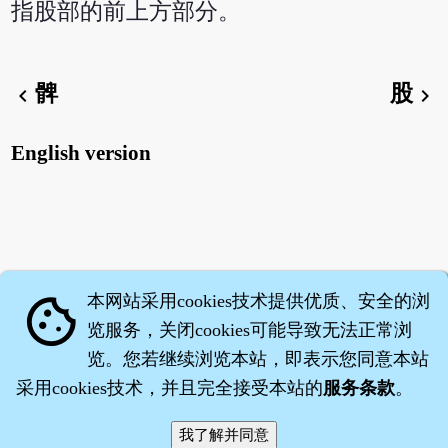
指股部的前上方部分。
髀
股
chevron_left
chevron_right
English version
本网站采用cookies技术提供优质、安全的浏
cookie
览服务，关闭cookies可能导致无法正常浏
览。您若继续浏览本站，即表示您同意本站
采用cookies技术，并且完全接受本站的
服务条款
。
智橐·
医砭
·
沈药子
©2008～2026