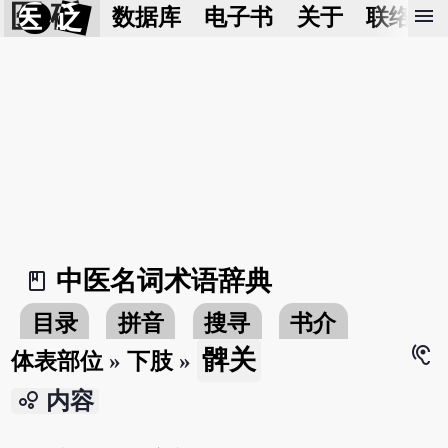
医 砭
menu
数据库
电子书
关于
联络我
中医名词术语辞典
book_2
目录
拼音
搜寻
书介
hearing
髀关
体表部位
»
下肢
»
bubble_chart
内容