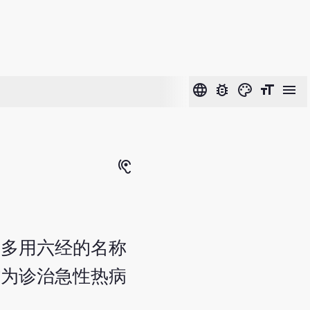
language
bug_report
color_lens
format_size
menu
hearing
上多用六经的名称
作为诊治急性热病