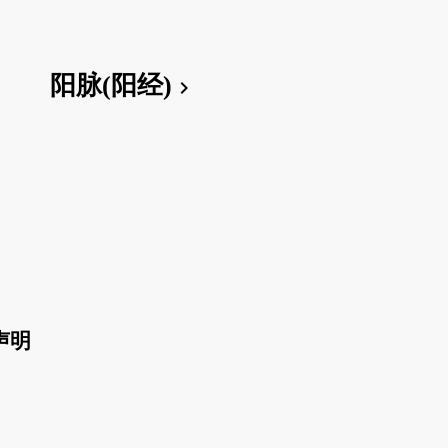
阳脉(阳经)
chevron_right
声明