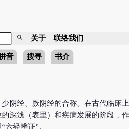
search
关于
联络我们
拼音
搜寻
书介
、少阴经、厥阴经的合称。在古代临床
位的深浅（表里）和疾病发展的阶段，
“六经辨证”。