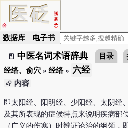
医
砭
沈
药
home
子
数据库
电子书
中医名词术语辞典
目录
book_2
六经
经络、俞穴
»
经络
»
内容
bubble_chart
即太阳经、阳明经、少阳经、太阴经
及其所表现的症候特点来说明疾病部
（广义的伤寒）时辨证论治的纲领，即