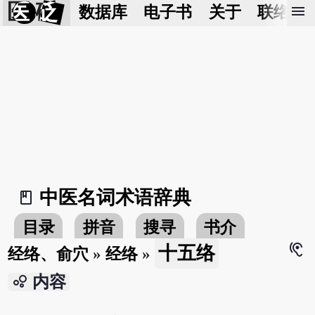
医 砭
menu
数据库
电子书
关于
联络我
中医名词术语辞典
book_2
目录
拼音
搜寻
书介
hearing
十五络
经络、俞穴
»
经络
»
bubble_chart
内容