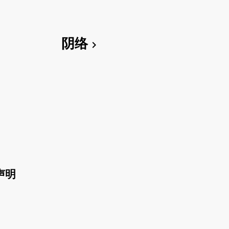
阴络
chevron_right
声明