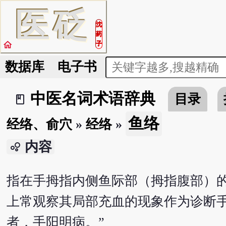
医
砭
沈
药
home
子
数据库
电子书
中医名词术语辞典
目录
book_2
鱼络
经络、俞穴
»
经络
»
内容
bubble_chart
指在手拇指内侧鱼际部（拇指腹部）
上常观察其局部充血的现象作为诊断手
者，手阳明病。”