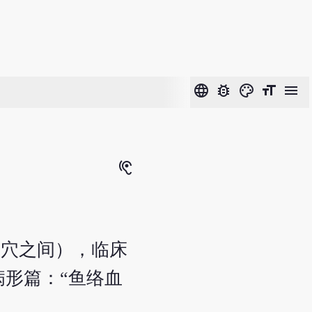
language
bug_report
color_lens
format_size
menu
hearing
缺穴之间），临床
形篇：“鱼络血