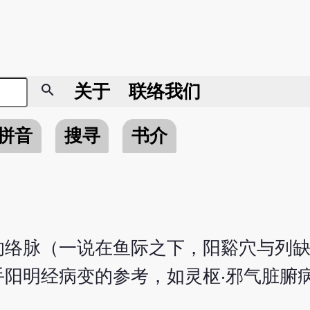
search
关于
联络我们
拼音
搜寻
书介
的络脉（一说在鱼际之下，阳谿穴与列
阳明经病变的参考，如灵枢‧邪气脏腑病