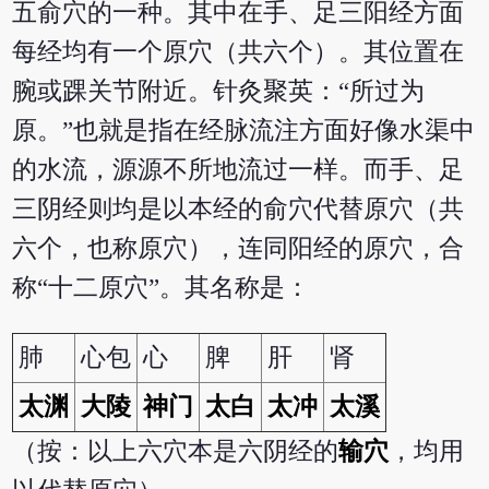
五俞穴的一种。其中在手、足三阳经方面
每经均有一个原穴（共六个）。其位置在
腕或踝关节附近。针灸聚英：“所过为
原。”也就是指在经脉流注方面好像水渠中
的水流，源源不所地流过一样。而手、足
三阴经则均是以本经的俞穴代替原穴（共
六个，也称原穴），连同阳经的原穴，合
称“十二原穴”。其名称是：
肺
心包
心
脾
肝
肾
太渊
大陵
神门
太白
太冲
太溪
（按：以上六穴本是六阴经的
输穴
，均用