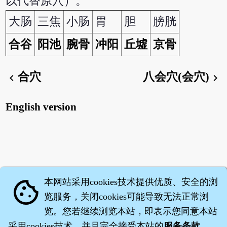
以代替原穴）。
大肠
三焦
小肠
胃
胆
膀胱
合谷
阳池
腕骨
冲阳
丘墟
京骨
合穴
八会穴(会穴)
chevron_left
chevron_right
English version
本网站采用cookies技术提供优质、安全的浏
cookie
览服务，关闭cookies可能导致无法正常浏
览。您若继续浏览本站，即表示您同意本站
采用cookies技术，并且完全接受本站的
服务条款
。