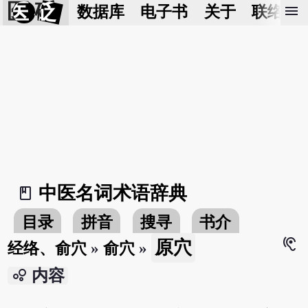
医 砭
menu
数据库
电子书
关于
联络我
中医名词术语辞典
book_2
目录
拼音
搜寻
书介
hearing
原穴
经络、俞穴
»
俞穴
»
bubble_chart
内容