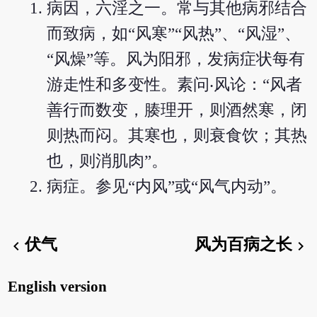
病因，六淫之一。常与其他病邪结合
而致病，如“风寒”“风热”、“风湿”、
“风燥”等。风为阳邪，发病症状每有
游走性和多变性。素问‧风论：“风者
善行而数变，腠理开，则酒然寒，闭
则热而闷。其寒也，则衰食饮；其热
也，则消肌肉”。
病症。参见“内风”或“风气内动”。
伏气
风为百病之长
chevron_left
chevron_right
English version