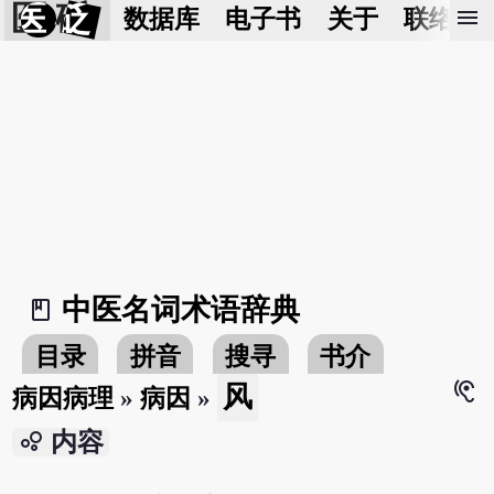
医 砭
menu
数据库
电子书
关于
联络我
中医名词术语辞典
book_2
目录
拼音
搜寻
书介
hearing
风
病因病理
»
病因
»
bubble_chart
内容