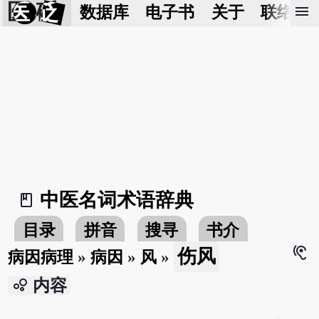
医 砭
menu
数据库
电子书
关于
联络我
中医名词术语辞典
book_2
目录
拼音
搜寻
书介
hearing
伤风
病因病理
»
病因
»
风
»
bubble_chart
内容