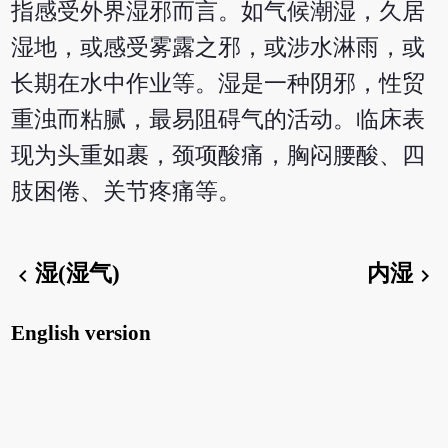
指感受外界湿邪而言。如气候潮湿，久居
湿地，或感受雾露之邪，或涉水淋雨，或
长期在水中作业等。湿是一种阴邪，性贸
重浊而粘腻，最易阻碍气的活动。临床表
现为头重如裹，颈项酸痛，胸闷腰酸、四
肢困倦、关节疼痛等。
湿(湿气)
内湿
chevron_left
chevron_right
English version