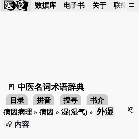
医 砭
menu
数据库
电子书
关于
联络我
中医名词术语辞典
book_2
目录
拼音
搜寻
书介
hearing
外湿
病因病理
»
病因
»
湿(湿气)
»
bubble_chart
内容