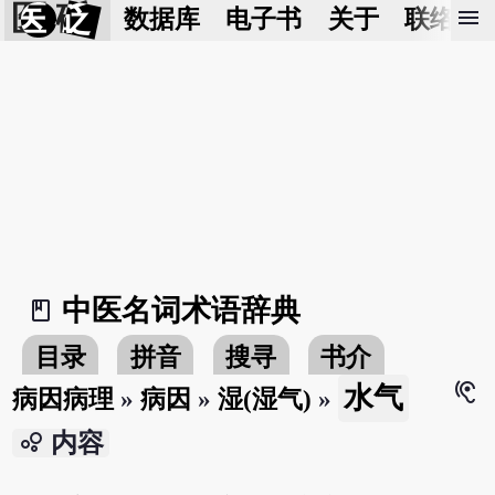
医 砭
menu
数据库
电子书
关于
联络我
中医名词术语辞典
book_2
目录
拼音
搜寻
书介
hearing
水气
病因病理
»
病因
»
湿(湿气)
»
bubble_chart
内容