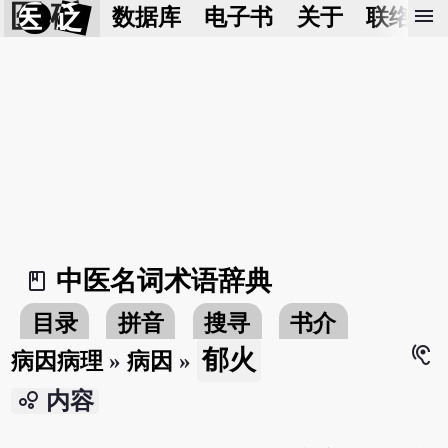
医 砭
menu
数据库
电子书
关于
联络我
中医名词术语辞典
book_2
目录
拼音
搜寻
书介
hearing
郁火
病因病理
»
病因
»
bubble_chart
内容