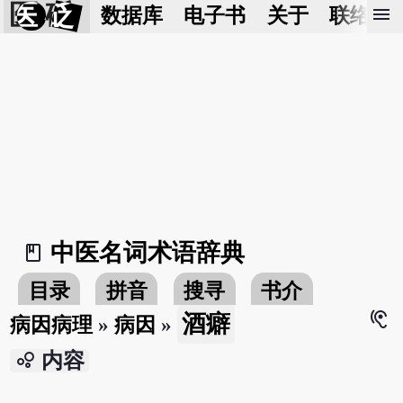
医 砭
menu
数据库
电子书
关于
联络我
中医名词术语辞典
book_2
目录
拼音
搜寻
书介
hearing
酒癖
病因病理
»
病因
»
bubble_chart
内容