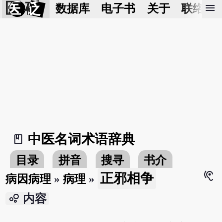
医 砭
menu
数据库
电子书
关于
联络我
中医名词术语辞典
book_2
目录
拼音
搜寻
书介
hearing
正邪相争
病因病理
»
病理
»
bubble_chart
内容