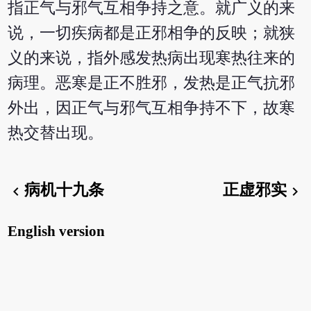
指正气与邪气互相争持之意。就广义的来
说，一切疾病都是正邪相争的反映；就狭
义的来说，指外感发热病出现寒热往来的
病理。恶寒是正不胜邪，发热是正气抗邪
外出，因正气与邪气互相争持不下，故寒
热交替出现。
病机十九条
正虚邪实
chevron_left
chevron_right
English version