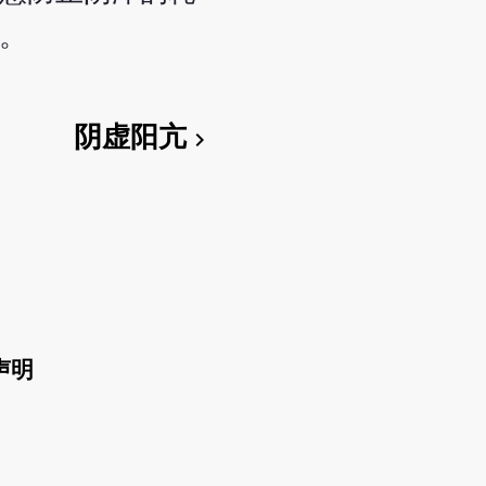
。
阴虚阳亢
chevron_right
声明