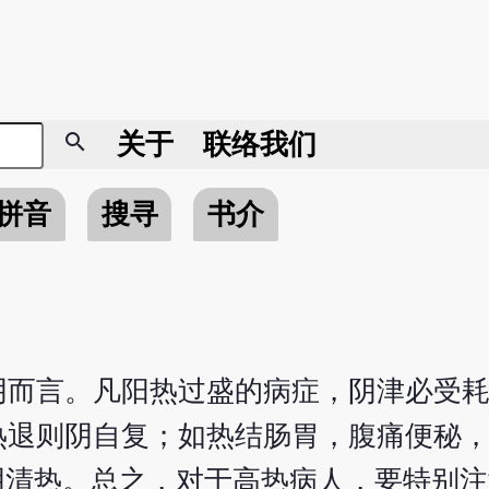
search
关于
联络我们
拼音
搜寻
书介
阴而言。凡阳热过盛的病症，阴津必受
热退则阴自复；如热结肠胃，腹痛便秘
阴清热。总之，对于高热病人，要特别