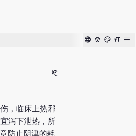
language
bug_report
color_lens
format_size
menu
hearing
耗伤，临床上热邪
，宜泻下泄热，所
注意防止阴津的耗