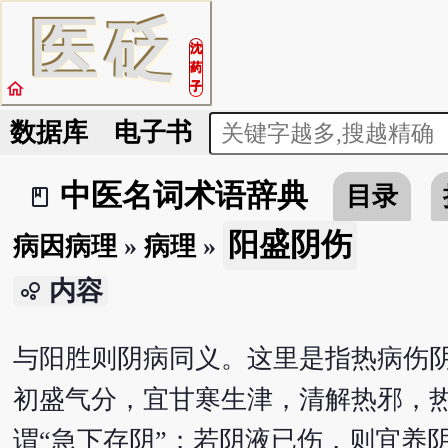
医
砭
沈
药
home
子
数据库
电子书
中医名词术语辞典
目录
book_2
阳盛阴伤
病因病理
»
病理
»
内容
bubble_chart
与阳胜则阴病同义。这里是指热病伤
初盛气分，宜甘寒生津，清解热邪，
谓“急下存阴”；若阴液已伤，则宜养