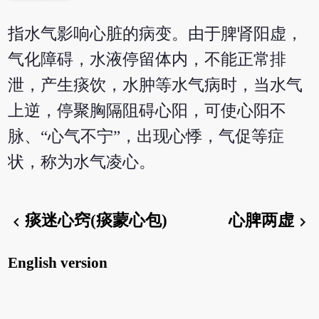
指水气影响心脏的病变。由于脾肾阳虚，
气化障碍，水液停留体内，不能正常排
泄，产生痰饮，水肿等水气病时，当水气
上逆，停聚胸隔阻碍心阳，可使心阳不
脉、“心气不宁”，出现心悸，气促等症
状，称为水气凌心。
痰迷心窍(痰蒙心包)
心脾两虚
chevron_left
chevron_right
English version