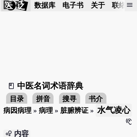
医 砭
menu
数据库
电子书
关于
联络我
中医名词术语辞典
book_2
目录
拼音
搜寻
书介
水气凌心
病因病理
»
病理
»
脏腑辨证
»
hearing
bubble_chart
内容