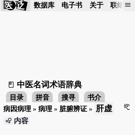
医 砭
menu
数据库
电子书
关于
联络我
中医名词术语辞典
book_2
目录
拼音
搜寻
书介
hearing
肝虚
病因病理
»
病理
»
脏腑辨证
»
bubble_chart
内容