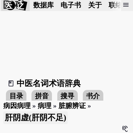
医 砭
menu
数据库
电子书
关于
联络我
中医名词术语辞典
book_2
目录
拼音
搜寻
书介
病因病理
»
病理
»
脏腑辨证
»
肝阴虚(肝阴不足)
hearing