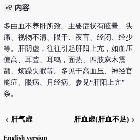
bubble_chart
内容
多由血不养肝所致。主要症状有眩晕、头
痛、视物不清、眼干、夜盲、经闭、经少
等。肝阴虚，往往引起肝阳上亢，如血压
偏高、耳聋、耳鸣，面热、四肢麻木震
颤、烦躁失眠等。多见于高血压、神经官
能症、眼病、月经病。参见“肝阳上亢”
条。
肝气虚
肝血虚(肝血不足)
chevron_left
chevron_right
English version