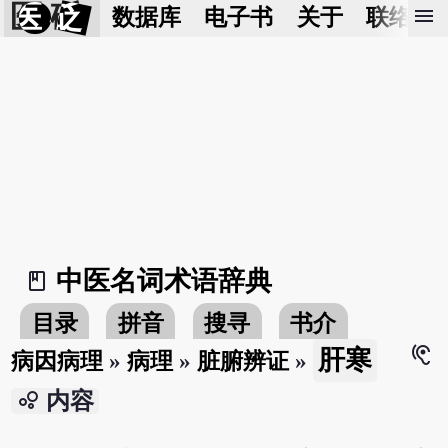
医 砭
menu
数据库
电子书
关于
联络我
中医名词术语辞典
book_2
目录
拼音
搜寻
书介
hearing
肝寒
病因病理
»
病理
»
脏腑辨证
»
bubble_chart
内容