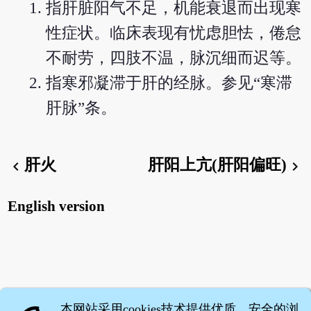
指肝脏阳气不足，机能衰退而出现寒
性症状。临床表现有忧虑胆怯，倦怠
不耐劳，四肢不温，脉沉细而迟等。
指寒邪凝滞于肝的经脉。参见“寒滞
肝脉”条。
肝火
肝阳上亢(肝阳偏旺)
chevron_left
chevron_right
English version
本网站采用cookies技术提供优质、安全的浏