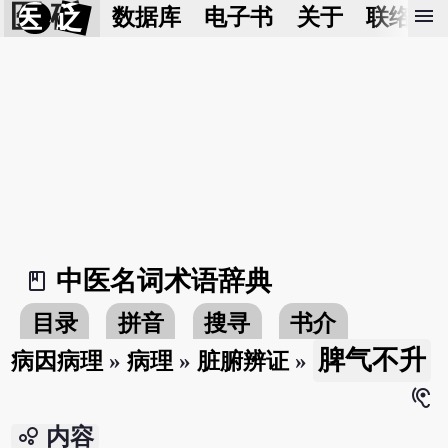
医 砭
menu
数据库
电子书
关于
联络我
中医名词术语辞典
book_2
目录
拼音
搜寻
书介
脾气不升
病因病理
»
病理
»
脏腑辨证
»
hearing
bubble_chart
内容