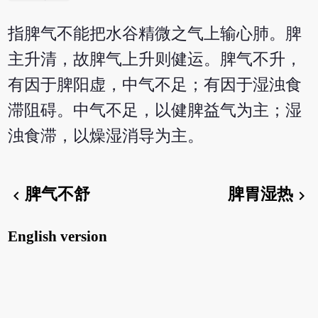
指脾气不能把水谷精微之气上输心肺。脾
主升清，故脾气上升则健运。脾气不升，
有因于脾阳虚，中气不足；有因于湿浊食
滞阻碍。中气不足，以健脾益气为主；湿
浊食滞，以燥湿消导为主。
脾气不舒
脾胃湿热
chevron_left
chevron_right
English version