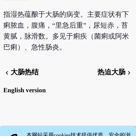
指湿热蕴酿于大肠的病变。主要症状有下
痢脓血，腹痛，“里急后重”，尿短赤，苔
黄腻，脉滑数。多见于痢疾（菌痢或阿米
巴痢）、急性肠炎。
大肠热结
热迫大肠
chevron_left
chevron_right
English version
本网站采用cookies技术提供优质、安全的浏