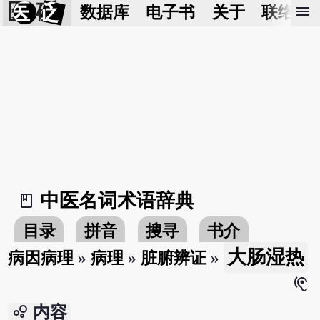
医 砭
menu
数据库
电子书
关于
联络我
中医名词术语辞典
book_2
目录
拼音
搜寻
书介
大肠湿热
病因病理
»
病理
»
脏腑辨证
»
hearing
bubble_chart
内容