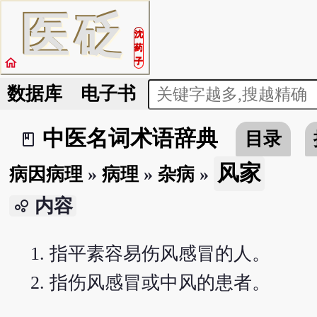
医
砭
沈
药
home
子
数据库
电子书
中医名词术语辞典
目录
book_2
风家
病因病理
»
病理
»
杂病
»
内容
bubble_chart
指平素容易伤风感冒的人。
指伤风感冒或中风的患者。